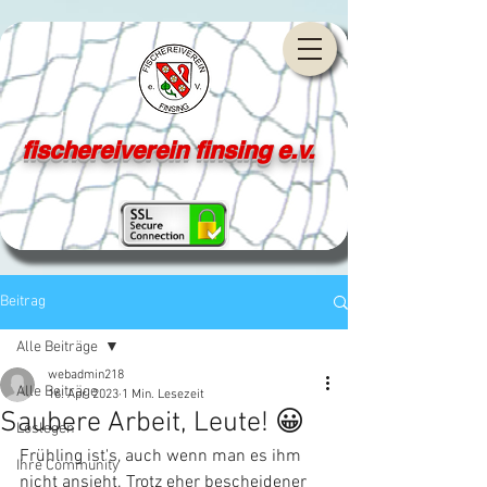
fischereiverein finsing e.v.
Beitrag
Alle Beiträge
webadmin218
Alle Beiträge
16. Apr. 2023
1 Min. Lesezeit
Saubere Arbeit, Leute! 😀
Loslegen
Frühling ist's, auch wenn man es ihm 
Ihre Community
nicht ansieht. Trotz eher bescheidener 