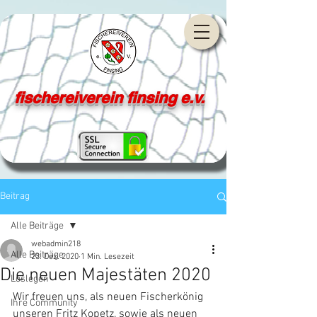
fischereiverein finsing e.v.
Beitrag
Alle Beiträge
webadmin218
Alle Beiträge
23. Dez. 2020
1 Min. Lesezeit
Die neuen Majestäten 2020
Loslegen
Wir freuen uns, als neuen Fischerkönig 
Ihre Community
unseren Fritz Kopetz, sowie als neuen 